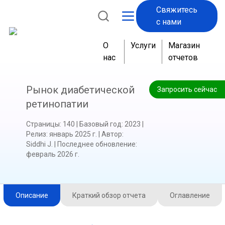
Свяжитесь
с нами
О
Услуги
Магазин
нас
отчетов
Рынок диабетической
Запросить сейчас
ретинопатии
Страницы
:
140
|
Базовый год
:
2023
|
Релиз
:
январь 2025 г.
|
Автор
:
Siddhi J.
|
Последнее обновление
:
февраль 2026 г.
Описание
Краткий обзор отчета
Оглавление