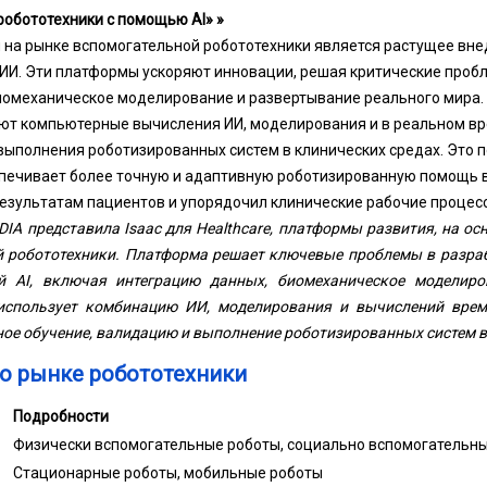
робототехники с помощью AI» »
на рынке вспомогательной робототехники является растущее вн
 ИИ. Эти платформы ускоряют инновации, решая критические пробл
иомеханическое моделирование и развертывание реального мира.
т компьютерные вычисления ИИ, моделирования и в реальном вр
 выполнения роботизированных систем в клинических средах. Это
печивает более точную и адаптивную роботизированную помощь в
езультатам пациентов и упорядочил клинические рабочие процес
DIA представила Isaac для Healthcare, платформы развития, на ос
й робототехники. Платформа решает ключевые проблемы в разра
й AI, включая интеграцию данных, биомеханическое моделиро
использует комбинацию ИИ, моделирования и вычислений врем
ое обучение, валидацию и выполнение роботизированных систем в
 о рынке робототехники
Подробности
Физически вспомогательные роботы, социально вспомогательн
Стационарные роботы, мобильные роботы