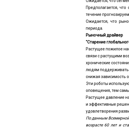
Ожидается, что сегме
Предполагается, что
течение прогнозируем
Ожидается, что рыно
периода.
Рыночный драйвер
"Старение глобальног
Растущее пожилое нас
связи с растущими во
хронические состояни
людям поддерживать н
снижая зависимость о
Эти роботы использую
оповещения, тем самы
Растущее давление на
и эффективные решен
удовлетворения разв
По данным Всемирной 
возрасте 60 лет и ст