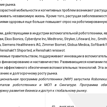
ие рынка.
озрастной мобильности и когнитивных проблем возникают растущий
живать независимую жизнь. Кроме того, растущая заболеваемост
ниями здоровья еще больше повышает спрос на роботизированную
, действующими в индустрии вспомогательной робототехники, я
 Ekso Bionics, Cyberdyne Inc, Medtronic, Stryker, Lifeward, Inc., Smith
, Siemens Healthineers AG, Zimmer Biomet, Globus Medica, Softbank 
Renishakt't Shiported, и Renishakt reniswot.
яемые правительством, поддерживают инновации в вспомогатель
к финансированию и наставничество. Развивающиеся компании по
е эффективного обеспечения вспомогательных технологий. Эта 
ению и долгосрочному росту рынка.
циональная программа робототехники (NRP) запустила Robonexus
ртапов робототехники и МСП в Сингапуре. Программа обес
ержку развития бизнеса и доступ к глобальному рынку.