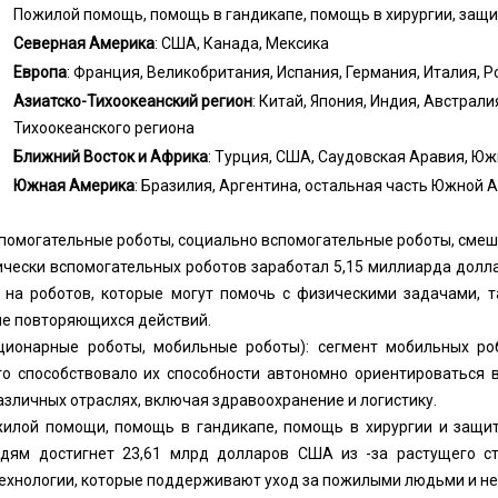
Пожилой помощь, помощь в гандикапе, помощь в хирургии, защи
Северная Америка
: США, Канада, Мексика
Европа
: Франция, Великобритания, Испания, Германия, Италия, Р
Азиатско-Тихоокеанский регион
: Китай, Япония, Индия, Австрал
Тихоокеанского региона
Ближний Восток и Африка
: Турция, США, Саудовская Аравия, Ю
Южная Америка
: Бразилия, Аргентина, остальная часть Южной 
спомогательные роботы, социально вспомогательные роботы, сме
ически вспомогательных роботов заработал 5,15 миллиарда долл
а на роботов, которые могут помочь с физическими задачами, т
ие повторяющихся действий.
ционарные роботы, мобильные роботы): сегмент мобильных ро
что способствовало их способности автономно ориентироваться 
азличных отраслях, включая здравоохранение и логистику.
илой помощи, помощь в гандикапе, помощь в хирургии и защита
ям достигнет 23,61 млрд долларов США из -за растущего с
технологии, которые поддерживают уход за пожилыми людьми и не