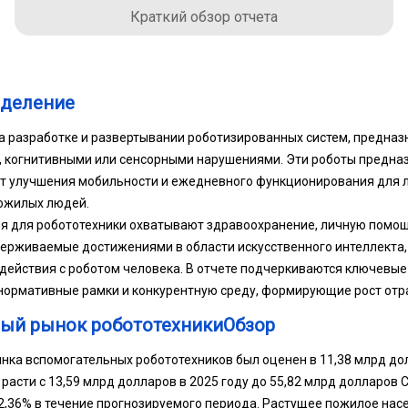
Краткий обзор отчета
еделение
а разработке и развертывании роботизированных систем, предна
, когнитивными или сенсорными нарушениями. Эти роботы предн
ет улучшения мобильности и ежедневного функционирования для 
ожилых людей.
 для робототехники охватывают здравоохранение, личную помощ
ерживаемые достижениями в области искусственного интеллекта, 
ействия с роботом человека. В отчете подчеркиваются ключевые
нормативные рамки и конкурентную среду, формирующие рост отр
ый рынок робототехникиОбзор
нка вспомогательных робототехников был оценен в 11,38 млрд до
т расти с 13,59 млрд долларов в 2025 году до 55,82 млрд долларов 
,36% в течение прогнозируемого периода. Растущее пожилое нас