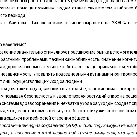
нт мобильных роботов достигнет 31,62 миллиарда долларов США к 
 сегмент помощи пожилым людям станет свидетелем наиболее 
ого периода.
к в Азиатско -Тихоокеанском регионе вырастет на 23,80% в т
о населения"
еление значительно стимулирует расширение рынка вспомогатель
зрастными проблемами, такими как мобильность, снижение когнит
я здоровья, вспомогательные роботы все чаще принимаются, что
езависимость, управлять повседневными рутинами и контролиро
т лиц, осуществляющих уход за людьми.
тся для таких задач, как помощь в ходьбе, напоминания о лекарст
м повышая безопасность и удовлетворяя растущий спрос на реше
 системы здравоохранения и нехватка ухода за уходом создает с
ия, что делает вспомогательную робототехнику жизнеспособным 
ивающихся потребностей старения обществ.
организации здравоохранения (ВОЗ), к 2030 году каждый из шести
арше, а население в этой возрастной группе ожидается, что дост