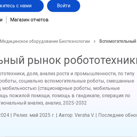
житесь с нами
Войти
и
Магазин отчетов
 Медицинское оборудование Биотехнологии
Вспомогательный 
ьный рынок робототехник
отехники, доля, анализ роста и промышленности, по типу
 роботы, социально вспомогательные роботы, смешанные
д мобильностью (стационарные роботы, мобильные
ощь пожилой помощи, помощь в гандикапе, операция по
егиональный анализ, анализ,
2025-2032
2024
|
Релиз
:
май 2025 г.
|
Автор
:
Versha V.
|
Последнее обно