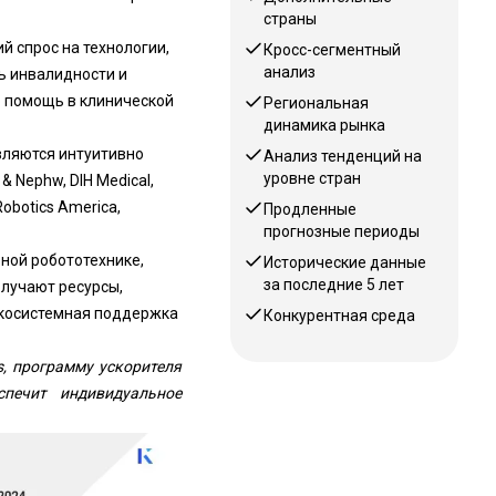
страны
 спрос на технологии,
Кросс-сегментный
анализ
ь инвалидности и
 помощь в клинической
Региональная
динамика рынка
вляются интуитивно
Анализ тенденций на
уровне стран
 & Nephw, DIH Medical,
Robotics America,
Продленные
прогнозные периоды
ной робототехнике,
Исторические данные
за последние 5 лет
лучают ресурсы,
экосистемная поддержка
Конкурентная среда
, программу ускорителя
печит индивидуальное