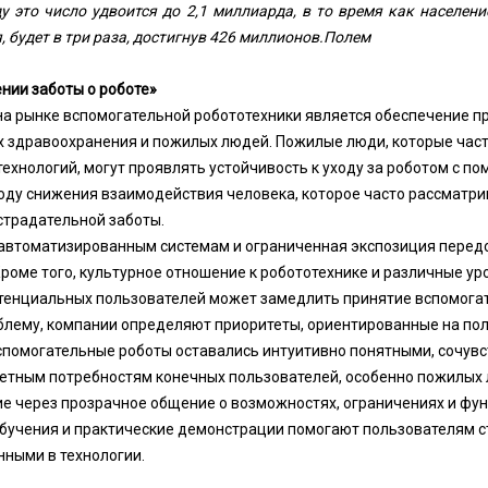
у это число удвоится до 2,1 миллиарда, в то время как населени
, будет в три раза, достигнув 426 миллионов.
Полем
нии заботы о роботе»
а рынке вспомогательной робототехники является обеспечение п
х здравоохранения и пожилых людей. Пожилые люди, которые час
технологий, могут проявлять устойчивость к уходу за роботом с п
воду снижения взаимодействия человека, которое часто рассматри
страдательной заботы.
 автоматизированным системам и ограниченная экспозиция перед
Кроме того, культурное отношение к робототехнике и различные у
тенциальных пользователей может замедлить принятие вспомогат
блему, компании определяют приоритеты, ориентированные на пол
спомогательные роботы оставались интуитивно понятными, сочув
етным потребностям конечных пользователей, особенно пожилых 
е через прозрачное общение о возможностях, ограничениях и фу
бучения и практические демонстрации помогают пользователям с
ными в технологии.