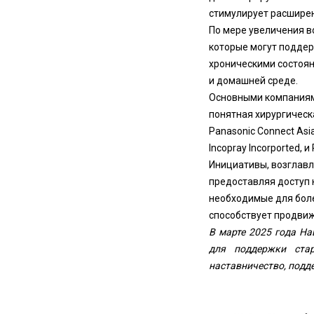
стимулирует расширен
По мере увеличения в
которые могут поддер
хроническими состоя
и домашней среде.
Основными компаниями
понятная хирургическая,
Panasonic Connect Asia
Incopray Incorported, и 
Инициативы, возглавл
предоставляя доступ 
необходимые для боле
способствует продвиж
В марте 2025 года На
для поддержки ста
наставничество, подд