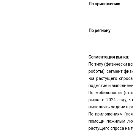
По приложению
По региону
Сегментация рынка:
По типу (физически в
роботы): сегмент физ
-за растущего спрос
поднятие и выполнен
По мобильности (ста
рынка в 2024 году, 
выполнять задачи в р
По приложениям (пож
помощи пожилым люд
растущего спроса на 