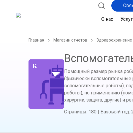
Свя
О нас
Услуг
Главная
Магазин отчетов
Здравоохранение
Вспомогател
Помощный размер рынка робот
(физически вспомогательные
вспомогательные роботы), по
роботы), по применению (пом
хирургии, защита, другие) и р
Страницы
:
180
|
Базовый год
: