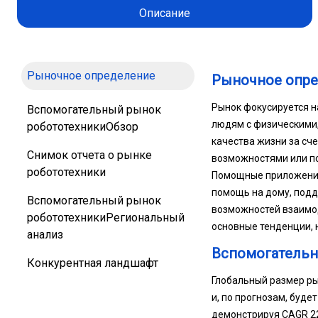
Описание
Рыночное определение
Рыночное опр
Рынок фокусируется н
Вспомогательный рынок
людям с физическими
робототехникиОбзор
качества жизни за сч
Снимок отчета о рынке
возможностями или п
робототехники
Помощные приложения
помощь на дому, подд
Вспомогательный рынок
возможностей взаимод
робототехникиРегиональный
основные тенденции, 
анализ
Вспомогательн
Конкурентная ландшафт
Глобальный размер ры
и, по прогнозам, буде
демонстрируя CAGR 22