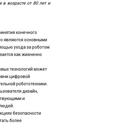
е в возрасте от 80 лет и
ринятия конечного
то являются основными
омощью ухода за роботом
вается как жизненно
овых технологий может
ровни цифровой
ельной робототехники.
ьзователя дизайн,
ствующими и
людей.
нкциях безопасности
тать более