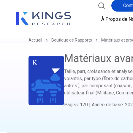
Cont
À Propos de N
Accueil
Boutique de Rapports
Matériaux et pro
Matériaux ava
Taille, part, croissance et analys
volantes, par type (fibre de carbo
autres.), par composant (châssis
utilisateur final (Militaire, Comme
Pages
:
120
|
Année de base
:
202